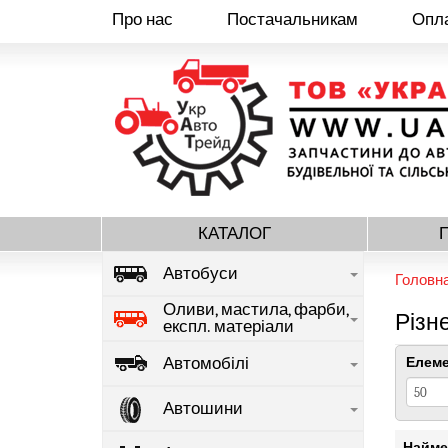
Про нас
Постачальникам
Опла
Перейти
до
основного
вмісту
КАТАЛОГ
Автобуси
Головн
Оливи, мастила, фарби,
Різн
експл. матеріали
Автомобілі
Елеме
Автошини
Найме