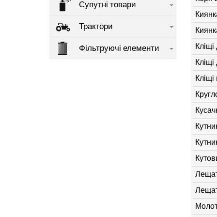
Супутні товари
Киянка
Трактори
Киянка
Кліщі 
Фільтруючі елементи
Кліщі 
Кліщі
Кругл
Кусачк
Кутни
Кутни
Кутов
Лещат
Лещат
Молото