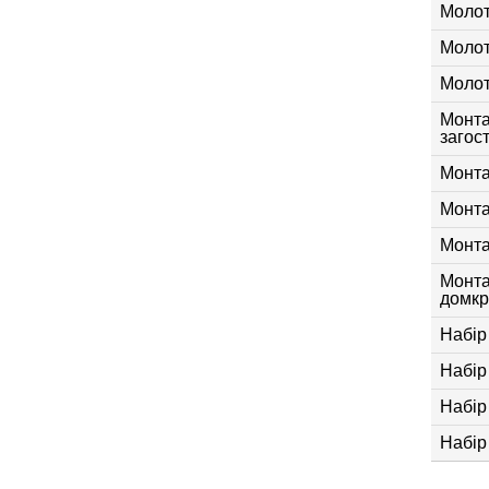
Молото
Молото
Молото
Монта
загос
Монта
Монта
Монта
Монта
домкр
Набір
Набір 
Набір 
Набір 