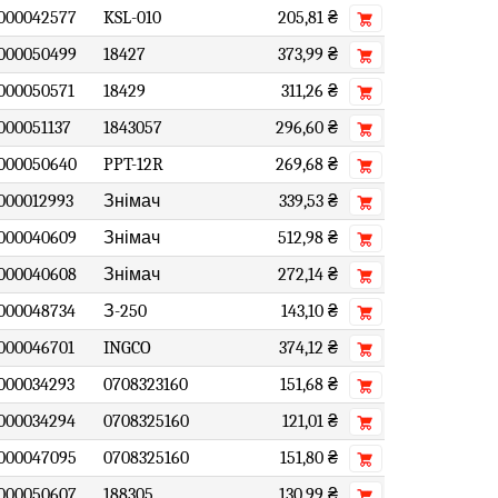
000042577
KSL-010
205,81 ₴
000050499
18427
373,99 ₴
000050571
18429
311,26 ₴
000051137
1843057
296,60 ₴
000050640
PPT-12R
269,68 ₴
000012993
Знімач
339,53 ₴
000040609
Знімач
512,98 ₴
000040608
Знімач
272,14 ₴
000048734
З-250
143,10 ₴
000046701
INGCO
374,12 ₴
000034293
0708323160
151,68 ₴
000034294
0708325160
121,01 ₴
000047095
0708325160
151,80 ₴
000050607
188305
130,99 ₴