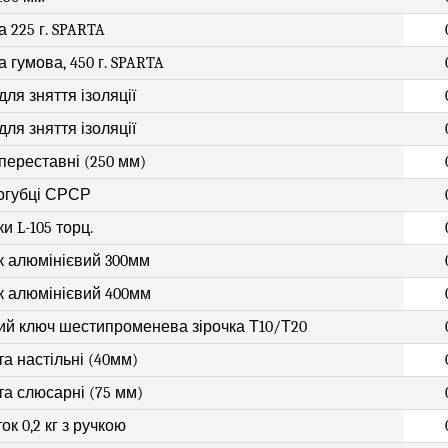
 225 г. SPARTA
 гумова, 450 г. SPARTA
для зняття ізоляції
для зняття ізоляції
 переставні (250 мм)
огубці СРСР
и L-105 торц.
к алюмінієвий 300мм
к алюмінієвий 400мм
ий ключ шестипроменева зірочка Т10/Т20
а настільні (40мм)
а слюсарні (75 мм)
к 0,2 кг з ручкою