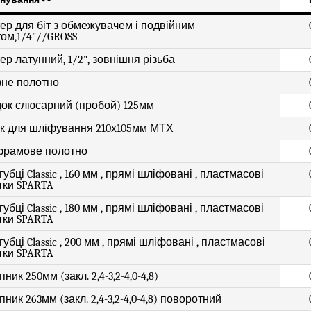
ер для біт з обмежувачем і подвійним
том,1/4"//GROSS
ер латунний, 1/2", зовнішня різьба
не полотно
ок слюсарний (пробой) 125мм
к для шліфування 210х105мм МТХ
рамове полотно
убці Classic , 160 мм , прямі шліфовані , пластмасові
тки SPARTA
убці Classic , 180 мм , прямі шліфовані , пластмасові
тки SPARTA
убці Classic , 200 мм , прямі шліфовані , пластмасові
тки SPARTA
ник 250мм (закл. 2,4-3,2-4,0-4,8)
ник 263мм (закл. 2,4-3,2-4,0-4,8) поворотний