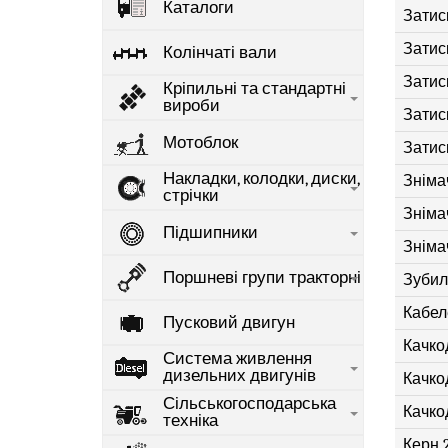
Каталоги
Затис
Затис
Колінчаті вали
Затис
Кріпильні та стандартні
вироби
Затис
Мотоблок
Затис
Накладки, колодки, диски,
Зніма
стрічки
Зніма
Підшипники
Зніма
Поршневі групи тракторні
Зубил
Кабел
Пусковий двигун
Качкод
Система живлення
дизельних двигунів
Качко
Сільськогосподарська
Качко
техніка
Керн 