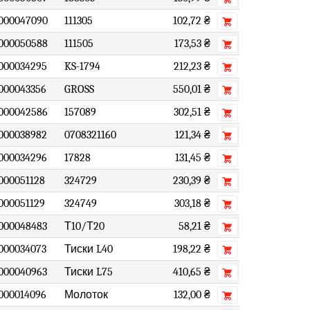
000047090
111305
102,72 ₴
000050588
111505
173,53 ₴
000034295
KS-1794
212,23 ₴
000043356
GROSS
550,01 ₴
000042586
157089
302,51 ₴
000038982
0708321160
121,34 ₴
000034296
17828
131,45 ₴
000051128
324729
230,39 ₴
000051129
324749
303,18 ₴
000048483
Т10/Т20
58,21 ₴
000034073
Тиски L40
198,22 ₴
000040963
Тиски L75
410,65 ₴
000014096
Молоток
132,00 ₴