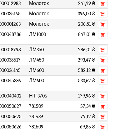
000012983
Молоток
241,99 ₴
000035165
Молоток
396,00 ₴
000001263
Молоток
206,81 ₴
000048786
ЛМ1000
847,01 ₴
000018798
ЛМ350
286,01 ₴
000038517
ЛМ450
293,47 ₴
000036145
ЛМ600
582,12 ₴
000045336
ЛМ600
533,62 ₴
000040402
НТ-3706
179,96 ₴
000050627
781509
57,34 ₴
000050625
781439
79,12 ₴
000050626
781509
69,85 ₴