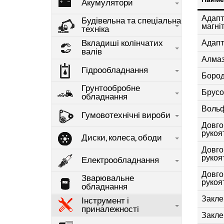
Акумулятори
Адапт
Будівельна та спеціальна
магні
техніка
Адапт
Вкладиші колінчатих
валів
Алмаз
Гідрообладнання
Бород
Грунтообробне
Брусо
обладнання
Вольф
Гумовотехнічні вироби
Довгог
рукоя
Диски, колеса, ободи
Довгог
рукоя
Електрообладнання
Довгог
Зварювальне
рукоя
обладнання
Заклеп
Інструмент і
приналежності
Заклеп