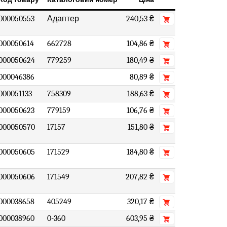
000050553
Адаптер
240,53 ₴
000050614
662728
104,86 ₴
000050624
779259
180,49 ₴
000046386
80,89 ₴
000051133
758309
188,63 ₴
000050623
779159
106,76 ₴
000050570
17157
151,80 ₴
000050605
171529
184,80 ₴
000050606
171549
207,82 ₴
000038658
405249
320,17 ₴
000038960
0-360
603,95 ₴