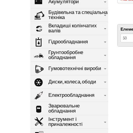
Акумулятори
Будівельна та спеціальна
техніка
Вкладиші колінчатих
Елеме
валів
Гідрообладнання
Грунтообробне
обладнання
Гумовотехнічні вироби
Диски, колеса, ободи
Електрообладнання
Зварювальне
обладнання
Інструмент і
приналежності