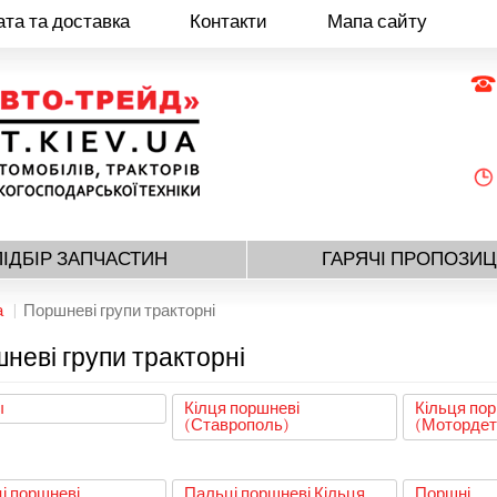
та та доставка
Контакти
Мапа сайту
ПІДБІР ЗАПЧАСТИН
ГАРЯЧІ ПРОПОЗИЦ
а
Поршневі групи тракторні
неві групи тракторні
ы
Кілця поршневі
Кільця по
(Ставрополь)
(Мотордет
і поршневі
Пальці поршневі Кільця
Поршні