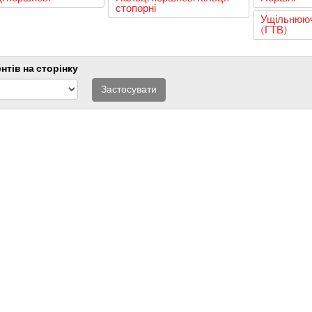
стопорні
Ущільнююч
(ГТВ)
нтів на сторінку
Застосувати