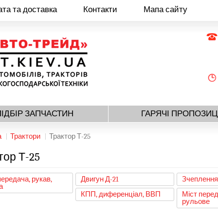
та та доставка
Контакти
Мапа сайту
ПІДБІР ЗАПЧАСТИН
ГАРЯЧІ ПРОПОЗИЦ
а
Трактори
Трактор Т-25
тор Т-25
передача, рукав,
Двигун Д-21
Зчепленн
а
КПП, диференціал, ВВП
Міст перед
рульове