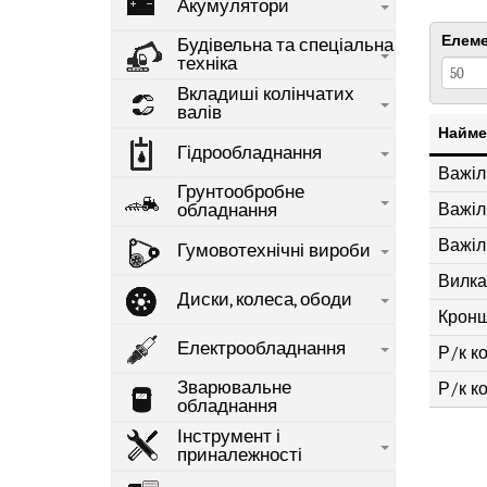
Акумулятори
Елеме
Будівельна та спеціальна
техніка
Вкладиші колінчатих
валів
Найме
Гідрообладнання
Важіл
Грунтообробне
Важіл
обладнання
Важіл
Гумовотехнічні вироби
Вилка
Диски, колеса, ободи
Крон
Електрообладнання
Р/к к
Зварювальне
Р/к к
обладнання
Інструмент і
приналежності