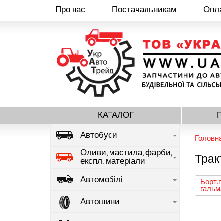
Про нас
Постачальникам
Опла
Перейти
до
основного
вмісту
КАТАЛОГ
Автобуси
Головн
Оливи, мастила, фарби,
Трак
експл. матеріали
Автомобілі
Борт.
гальм
Автошини