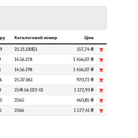
ару
Каталоговий номер
Ціна
9
25.21.130Б1
157,74 ₴
9
14.56.178
1 456,07 ₴
1
14.56.198
1 456,07 ₴
6
25.37.061
970,72 ₴
3
25Ф.56.022-01
1 172,93 ₴
5
2565
460,85 ₴
6
2566
1 577,41 ₴