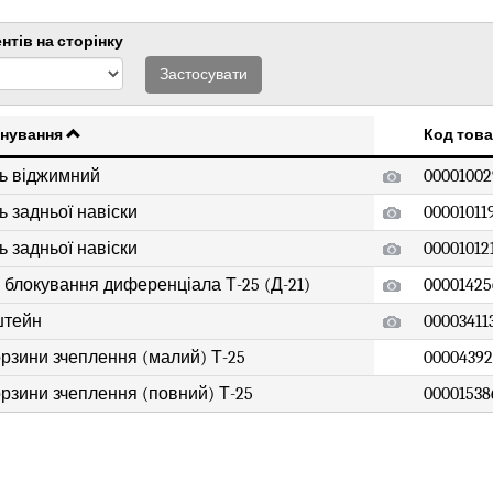
нтів на сторінку
Застосувати
нування
Код тов
ь віджимний
00001002
ь задньої навіски
00001011
ь задньої навіски
00001012
 блокування диференціала Т-25 (Д-21)
00001425
штейн
00003411
орзини зчеплення (малий) Т-25
00004392
орзини зчеплення (повний) Т-25
00001538