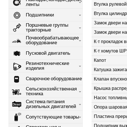
Втулка рулевой
ленты
Втулка цилиндр
Подшипники
Замок двери на
Поршневые группы
тракторные
Замок двери на
Почвообрабатывающее
К-т прокладок 
оборудование
К-т хомутов ШРУ
Пусковой двигатель
Капот
Резинотехнические
изделия
Катушка зажиг
Сварочное оборудование
Клапан впускн
Крышка распре
Сельскохозяйственная
техника
Насос топливн
Система питания
дизельных двигателей
Опора шаровая
Пластина прер
Сопутствующие товары
Подшипник выж