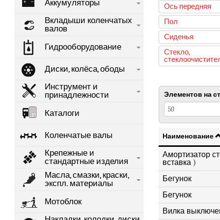
Аккумуляторы
Ось передняя
Вкладыши коленчатых
Пол
валов
Сиденья
Гидрооборудование
Стекло,
стеклоочистите
Диски, колёса, ободы
Инструмент и
принадлежности
Элементов на с
Каталоги
Коленчатые валы
Наименование
Крепежные и
Амортизатор ст
стандартные изделия
вставка )
Масла, смазки, краски,
Бегунок
экспл. материалы
Бегунок
Мотоблок
Вилка выключе
Накладки, колодки, диски,