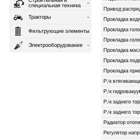
Строительная и
специальная техника
Привод распре
Тракторы
Прокладка водя
Прокладка голо
Фильтрующие элементы
Прокладка голов
Электрооборудование
Прокладка масл
Прокладка под
Прокладка при
Р/к втягивающе
Р/к гидровакуу
Р/к заднего то
Р/к заднего то
Радиатор отопи
Регулятор нап