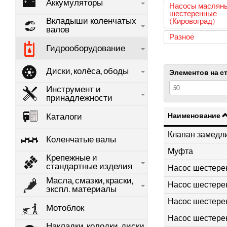
Аккумуляторы
Насосы маслян
шестеренные
Вкладыши коленчатых
(Кировоград)
валов
Разное
Гидрооборудование
Диски, колёса, ободы
Элементов на с
Инструмент и
принадлежности
Наименование
Каталоги
Клапан замедли
Коленчатые валы
Муфта
Крепежные и
стандартные изделия
Насос шестере
Масла, смазки, краски,
Насос шестере
экспл. материалы
Насос шестерен
Мотоблок
Насос шестере
Накладки, колодки, диски,