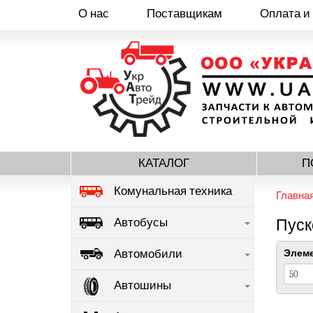
О нас
Поставщикам
Оплата и
Перейти
к
основному
содержанию
КАТАЛОГ
П
Комунальная техника
Главна
Автобусы
Пуск
Автомобили
Элеме
Автошины