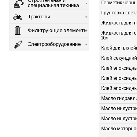
Строительная и
Герметик чёрны
специальная техника
Грунтовка светла
Тракторы
Жидкость для п
Фильтрующие элементы
Жидкость для с
10л
Электрооборудование
Клей для вклейк
Клей секундний
Клей эпоксидный
Клей эпоксидный
Клей эпоксидны
Масло гидравли
Масло индустри
Масло индустр
Масло моторное