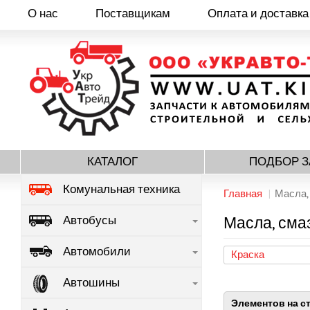
О нас
Поставщикам
Оплата и доставка
Перейти
к
основному
содержанию
КАТАЛОГ
ПОДБОР З
Комунальная техника
Главная
Масла, 
Автобусы
Масла, смаз
Автомобили
Краска
Автошины
Элементов на с