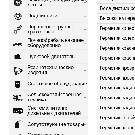
ленты
Вода дистилир
Подшипники
Высокотемперат
Поршневые группы
Герметик колес
тракторные
Герметик колес
Почвообрабатывающее
оборудование
Герметик красны
Пусковой двигатель
Герметик красн
Резинотехнические
Герметик прозр
изделия
Герметик прозр
Сварочное оборудование
Герметик радиа
Сельскохозяйственная
Герметик радиа
техника
Герметик ради
Система питания
дизельных двигателей
Герметик серый
Сопутствующие товары
Герметик чёрный