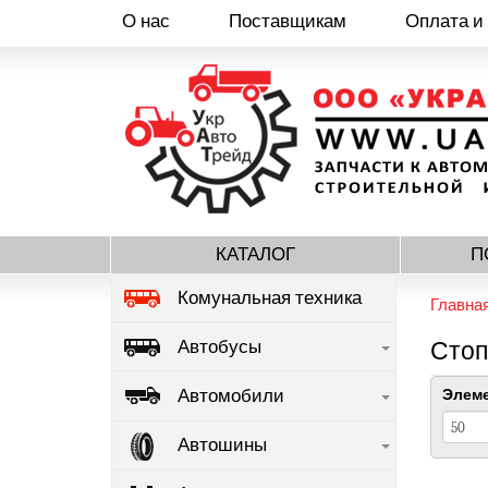
О нас
Поставщикам
Оплата и
Перейти
к
основному
содержанию
КАТАЛОГ
П
Комунальная техника
Главна
Автобусы
Стоп
Автомобили
Элеме
Автошины