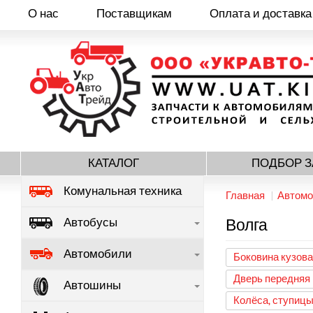
О нас
Поставщикам
Оплата и доставка
Перейти
к
основному
содержанию
КАТАЛОГ
ПОДБОР З
Комунальная техника
Главная
Автомо
Автобусы
Волга
Автомобили
Боковина кузова
Дверь передняя
Автошины
Колёса, ступиц