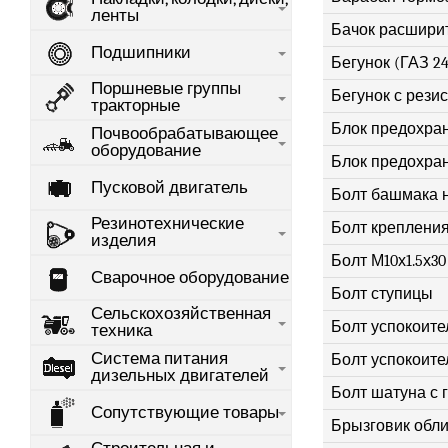
ленты
Бачок расшири
Подшипники
Бегунок (ГАЗ 24
Поршневые группы
Бегунок с рези
тракторные
Блок предохран
Почвообрабатывающее
оборудование
Блок предохран
Пусковой двигатель
Болт башмака 
Резинотехнические
Болт крепления
изделия
Болт М10х1.5х3
Сварочное оборудование
Болт ступицы
Сельскохозяйственная
Болт успокоите
техника
Система питания
Болт успокоите
дизельных двигателей
Болт шатуна с 
Сопутствующие товары
Брызговик обл