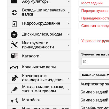
Аккумуляторы
Мост задний
Вкладыши коленчатых
Передок кузова
валов
Принадлежност
Гидрооборудование
Система охлажд
Диски, колёса, ободы
Управление рул
Инструмент и
принадлежности
Элементов на с
Каталоги
Коленчатые валы
Наименование
Крепежные и
стандартные изделия
Амортизатор зад
Масла, смазки, краски,
экспл. материалы
Бампер задний 
Мотоблок
Бампер задний 
Барабан тормо
Накладки, колодки, диски,