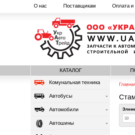
О нас
Поставщикам
Оплата и
Перейти
к
основному
содержанию
КАТАЛОГ
П
Комунальная техника
Главна
Автобусы
Стам
Автомобили
Элеме
Автошины