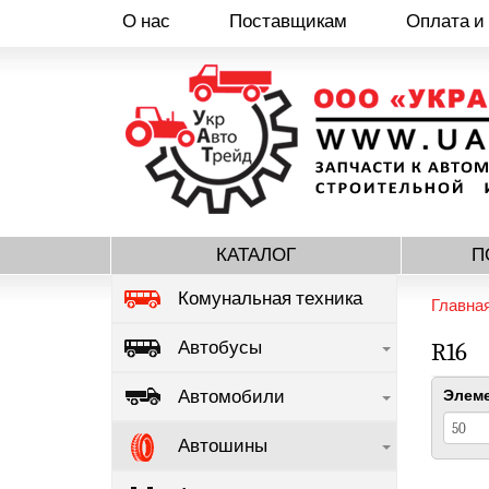
О нас
Поставщикам
Оплата и
Перейти
к
основному
содержанию
КАТАЛОГ
П
Комунальная техника
Главна
Автобусы
R16
Автомобили
Элеме
Автошины