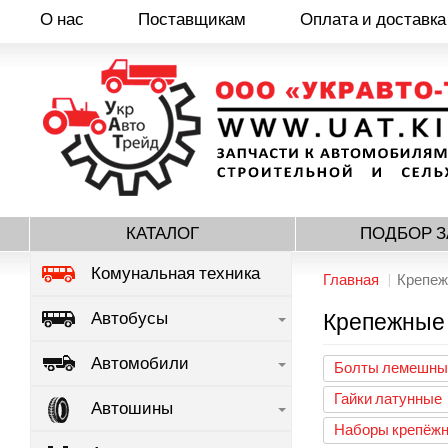
О нас
Поставщикам
Оплата и доставка
Перейти
к
основному
содержанию
КАТАЛОГ
ПОДБОР З
Комунальная техника
Главная
Крепеж
Автобусы
Крепежные 
Автомобили
Болты лемешны
Гайки латунные
Автошины
Наборы крепёж